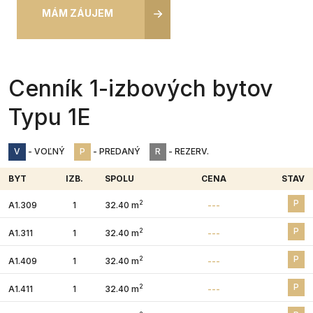
MÁM ZÁUJEM
Cenník 1-izbových bytov
Typu 1E
V
- VOĽNÝ
P
- PREDANÝ
R
- REZERV.
BYT
IZB.
SPOLU
CENA
STAV
P
2
A1.309
1
32.40 m
---
P
2
A1.311
1
32.40 m
---
P
2
A1.409
1
32.40 m
---
P
2
A1.411
1
32.40 m
---