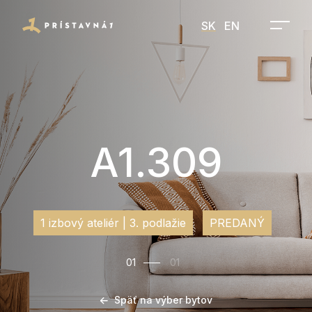
SK
EN
A1.309
1 izbový ateliér | 3. podlažie
PREDANÝ
01
01
Späť na výber bytov