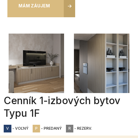
MÁM ZÁUJEM
Cenník 1-izbových bytov
Typu 1F
V
- VOĽNÝ
P
- PREDANÝ
R
- REZERV.