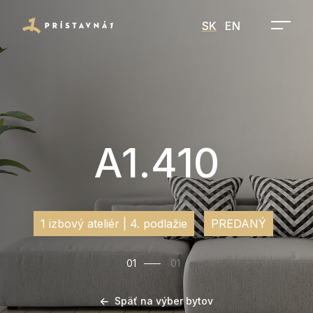
SK
EN
A1.410
1 izbový ateliér | 4. podlažie
PREDANÝ
01
01
Späť na výber bytov