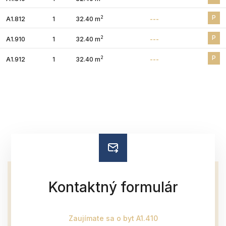
P
2
A1.812
1
32.40 m
---
P
2
A1.910
1
32.40 m
---
P
2
A1.912
1
32.40 m
---
Kontaktný formulár
Zaujímate sa o byt A1.410