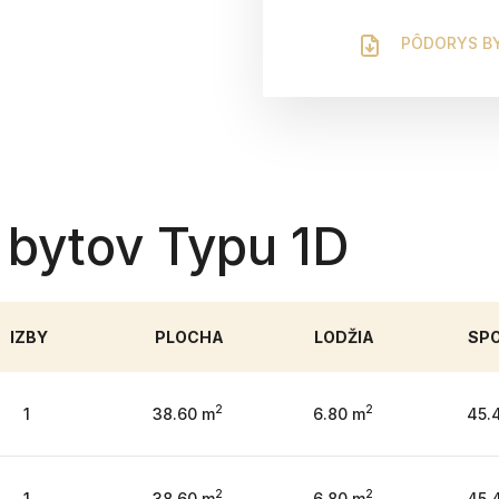
PÔDORYS B
 bytov Typu 1D
IZBY
PLOCHA
LODŽIA
SP
2
2
1
38.60 m
6.80 m
45.
2
2
1
38.60 m
6.80 m
45.