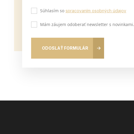
Súhlasím so
spracovaním osobných údajov
Mám záujem odoberať newsletter s novinkami
ODOSLAŤ FORMULÁR