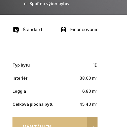
Späť na výber bytov
Štandard
Financovanie
Typ bytu
1D
2
Interiér
38.60 m
2
Loggia
6.80 m
2
Celková plocha bytu
45.40 m
MÁM ZÁUJEM