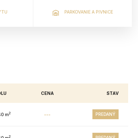
YTU
PARKOVANIE A PIVNICE
OLU
CENA
STAV
2
PREDANÝ
40 m
---
2
PREDANÝ
40 m
---