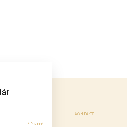
lár
KONTAKT
* Povinné