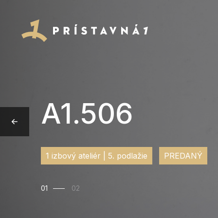
A1.506
1 izbový ateliér | 5. podlažie
PREDANÝ
01
02