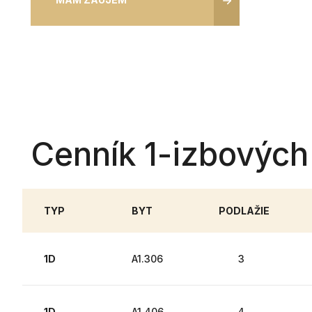
Cenník 1-izbových
TYP
BYT
PODLAŽIE
1D
A1.306
3
1D
A1.406
4