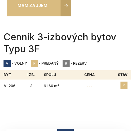
MÁM ZÁUJEM
Cenník 3-izbových bytov
Typu 3F
V
- VOĽNÝ
P
- PREDANÝ
R
- REZERV.
BYT
IZB.
SPOLU
CENA
STAV
P
2
A1.206
3
91.60 m
---