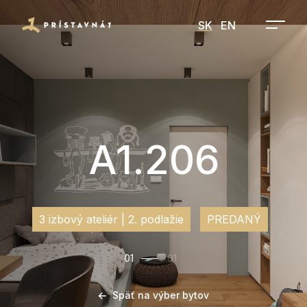
SK
EN
A1.206
3 izbový ateliér | 2. podlažie
PREDANÝ
01
01
Späť na výber bytov