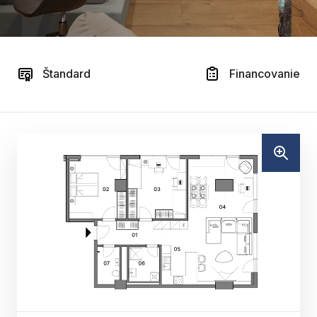
Štandard
Financovanie
02
03
04
01
05
0
7
06