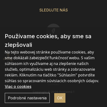
SLEDUJTE NÁS
Používame cookies, aby sme sa
zlepšovali
Na tejto webovej stránke používame cookies, aby
sme dokázali zabezpečiť funkčnosť webu. S vašim
súhlasom ich využívame aj na zlepšenie našich
služieb, optimalizáciu web stránky a zobrazovanie
reklám. Kliknutím na tlačítko "Súhlasím" potvrdíte
Ochrana súkromia
súhlas so spracovaním súvisiacich osobných údajov.
Cookies
Viac o cookies
Copyright © 2026 Prístavná 1
Podrobné nastavenia
OK