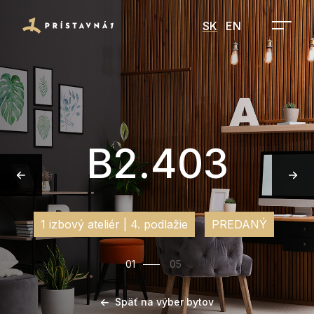
SK
EN
B2.403
1 izbový ateliér | 4. podlažie
PREDANÝ
01
05
Späť na výber bytov