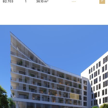
P
2
B2.703
1
36.10 m
---