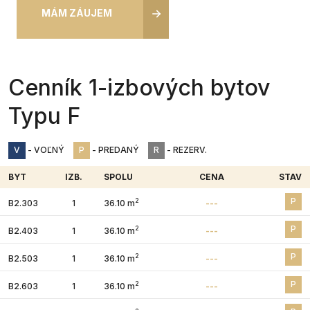
MÁM ZÁUJEM
Cenník 1-izbových bytov
Typu F
V
- VOĽNÝ
P
- PREDANÝ
R
- REZERV.
BYT
IZB.
SPOLU
CENA
STAV
P
2
B2.303
1
36.10 m
---
P
2
B2.403
1
36.10 m
---
P
2
B2.503
1
36.10 m
---
P
2
B2.603
1
36.10 m
---