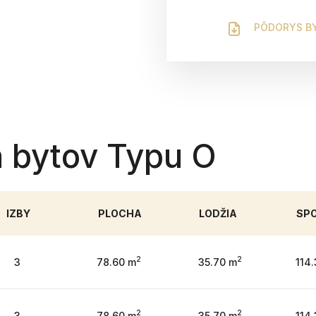
PÔDORYS B
 bytov Typu O
IZBY
PLOCHA
LODŽIA
SP
2
2
3
78.60 m
35.70 m
114
2
2
3
78.60 m
35.70 m
114