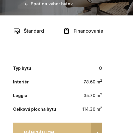
Späť na výber bytov
Štandard
Financovanie
Typ bytu
O
2
Interiér
78.60 m
2
Loggia
35.70 m
2
Celková plocha bytu
114.30 m
MÁM ZÁUJEM