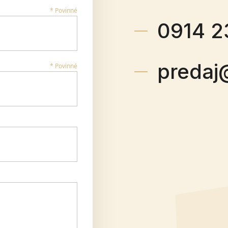
* Povinné
0914 2
predaj
* Povinné