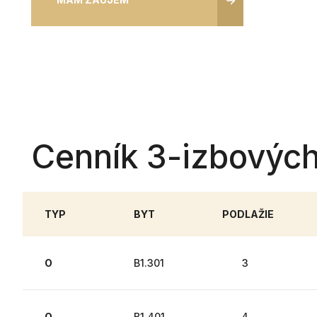
Cenník 3-izbových
TYP
BYT
PODLAŽIE
O
B1.301
3
O
B1.401
4