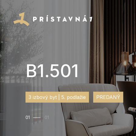
B1.501
3 izbový byt | 5. podlažie
PREDANÝ
01
01