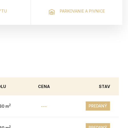
YTU
PARKOVANIE A PIVNICE
OLU
CENA
STAV
2
PREDANÝ
.30 m
---
2
PREDANÝ
.30 m
---