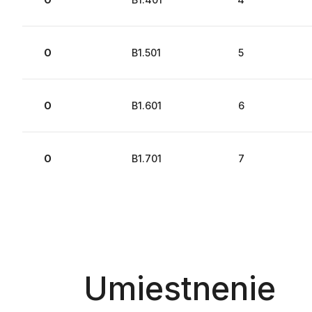
O
B1.501
5
O
B1.601
6
O
B1.701
7
Umiestnenie