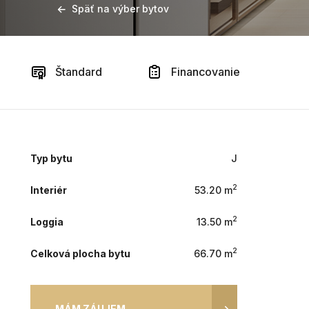
Späť na výber bytov
Štandard
Financovanie
Typ bytu
J
2
Interiér
53.20 m
2
Loggia
13.50 m
2
Celková plocha bytu
66.70 m
MÁM ZÁUJEM