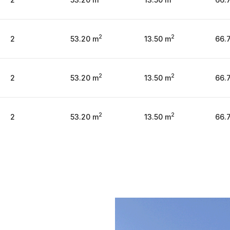
2
2
2
53.20 m
13.50 m
66.
2
2
2
53.20 m
13.50 m
66.
2
2
2
53.20 m
13.50 m
66.