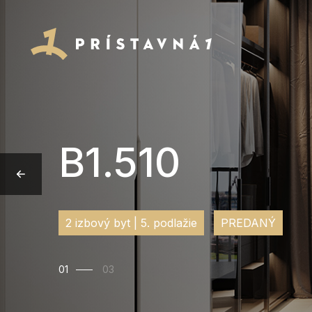
B1.510
2 izbový byt | 5. podlažie
PREDANÝ
01
03