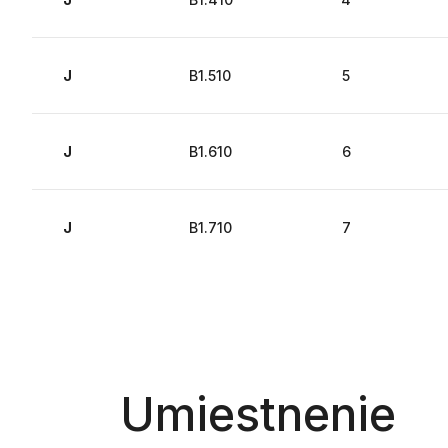
J
B1.510
5
J
B1.610
6
J
B1.710
7
Umiestnenie