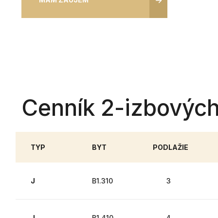
Cenník 2-izbových
TYP
BYT
PODLAŽIE
J
B1.310
3
J
B1.410
4