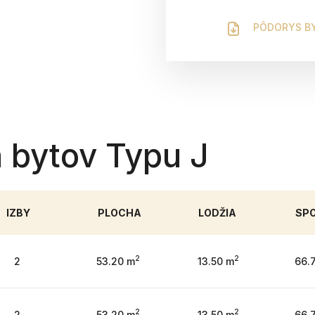
PÔDORYS B
 bytov Typu J
IZBY
PLOCHA
LODŽIA
SP
2
2
2
53.20 m
13.50 m
66.
2
2
2
53.20 m
13.50 m
66.