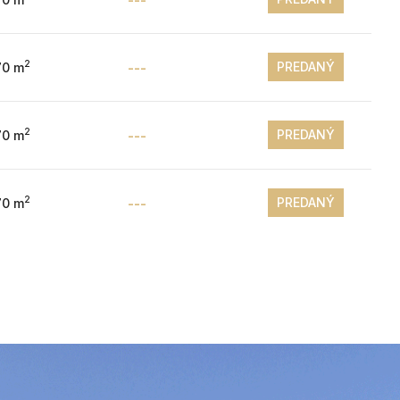
2
PREDANÝ
70 m
---
2
PREDANÝ
70 m
---
2
PREDANÝ
70 m
---