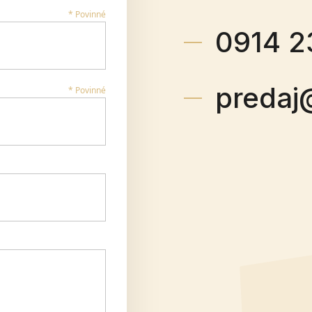
* Povinné
0914 2
predaj
* Povinné