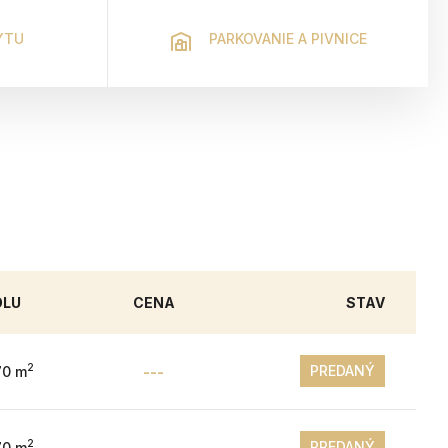
YTU
PARKOVANIE A PIVNICE
OLU
CENA
STAV
2
PREDANÝ
70 m
---
2
PREDANÝ
70 m
---