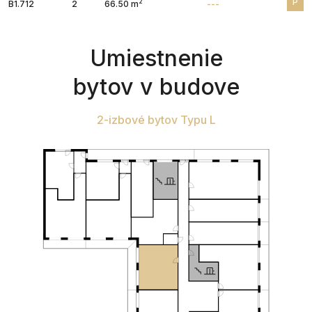
P
2
B1.712
2
66.50 m
---
Umiestnenie
bytov v budove
2-izbové bytov Typu L