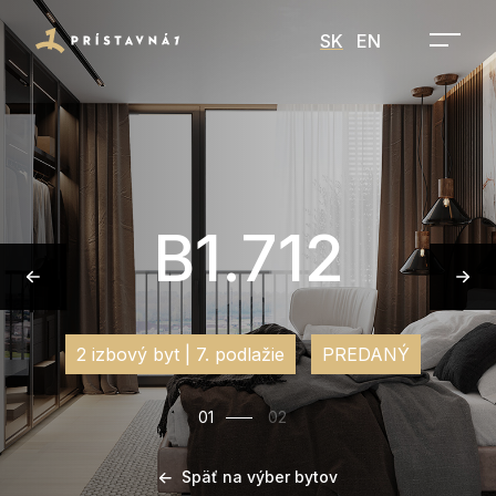
SK
EN
B1.712
2 izbový byt | 7. podlažie
PREDANÝ
01
02
Späť na výber bytov