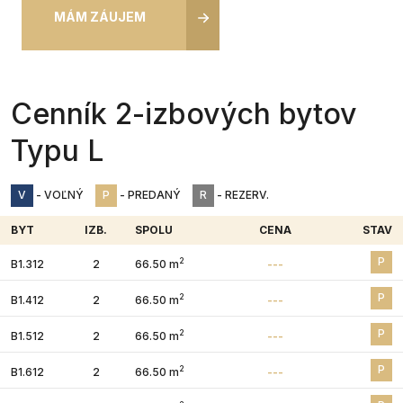
MÁM ZÁUJEM
Cenník 2-izbových bytov
Typu L
V
- VOĽNÝ
P
- PREDANÝ
R
- REZERV.
BYT
IZB.
SPOLU
CENA
STAV
P
2
B1.312
2
66.50 m
---
P
2
B1.412
2
66.50 m
---
P
2
B1.512
2
66.50 m
---
P
2
B1.612
2
66.50 m
---