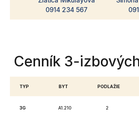
Zlatica Mikulayová
Simona
0914 234 567
091
Cenník 3-izbovýc
TYP
BYT
PODLAŽIE
3G
A1.210
2