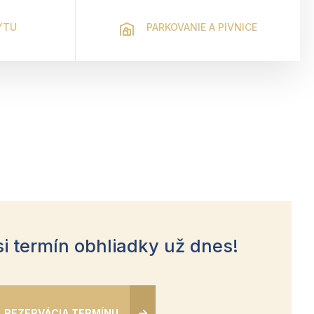
YTU
PARKOVANIE A PIVNICE
si termín obhliadky už dnes!
REZERVÁCIA TERMÍNU