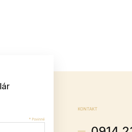
lár
KONTAKT
* Povinné
0914 2