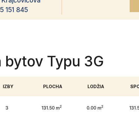
 Krajčovičová
5 151 845
h bytov Typu 3G
IZBY
PLOCHA
LODŽIA
SP
2
2
3
131.50 m
0.00 m
131.