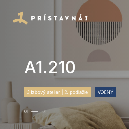
A1.210
3 izbový ateliér | 2. podlažie
VOĽNÝ
01
01