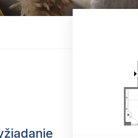
yžiadanie