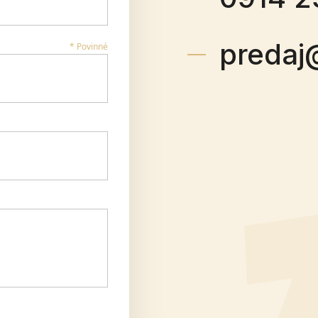
predaj
* Povinné