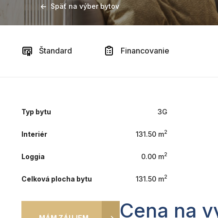
Späť na výber bytov
Štandard
Financovanie
Typ bytu
3G
2
Interiér
131.50 m
2
Loggia
0.00 m
2
Celková plocha bytu
131.50 m
Cena na v
MÁM ZÁUJEM