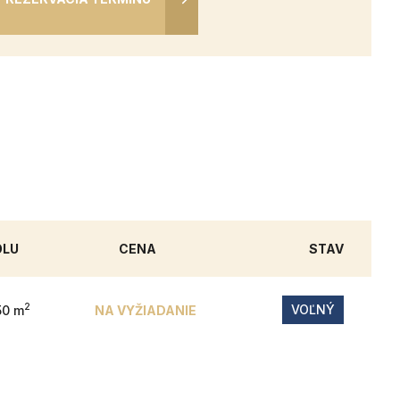
OLU
CENA
STAV
2
VOĽNÝ
50 m
NA VYŽIADANIE