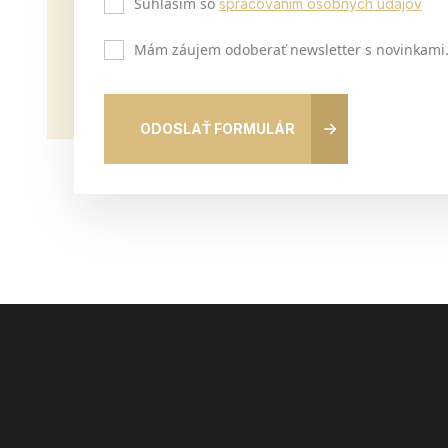
Súhlasím so
spracovaním osobných údajov
Mám záujem odoberať newsletter s novinkami
ODOSLAŤ FORMULÁR