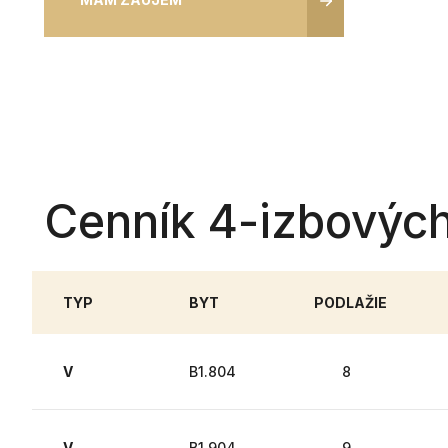
Cenník 4-izbových
TYP
BYT
PODLAŽIE
V
B1.804
8
V
B1.904
9