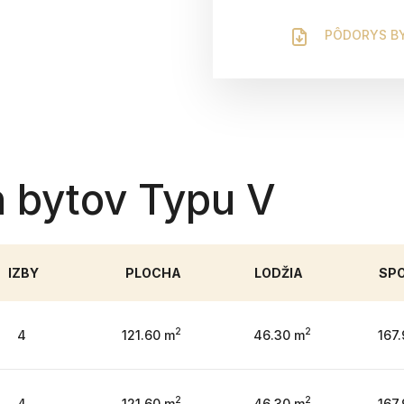
PÔDORYS B
 bytov Typu V
IZBY
PLOCHA
LODŽIA
SP
2
2
4
121.60 m
46.30 m
167
2
2
4
121.60 m
46.30 m
167