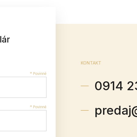
lár
KONTAKT
* Povinné
0914 2
predaj
* Povinné