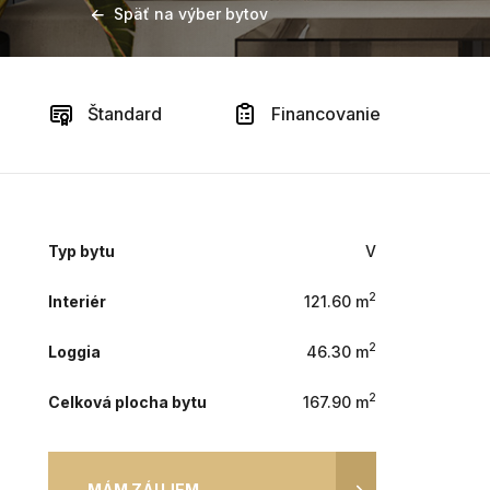
Späť na výber bytov
Štandard
Financovanie
Typ bytu
V
2
Interiér
121.60 m
2
Loggia
46.30 m
2
Celková plocha bytu
167.90 m
MÁM ZÁUJEM