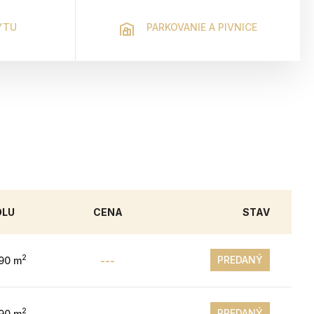
YTU
PARKOVANIE A PIVNICE
OLU
CENA
STAV
2
PREDANÝ
.90 m
---
2
PREDANÝ
.90 m
---