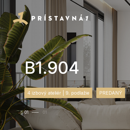
B1.904
4 izbový ateliér | 9. podlažie
PREDANÝ
01
01