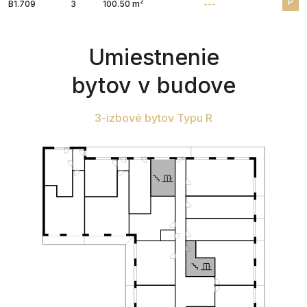
P
2
B1.709
3
100.50 m
---
Umiestnenie
bytov v budove
3-izbové bytov Typu R