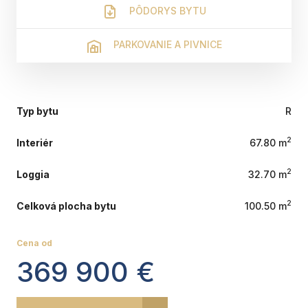
PÔDORYS BYTU
PARKOVANIE A PIVNICE
Typ bytu
R
2
Interiér
67.80 m
2
Loggia
32.70 m
2
Celková plocha bytu
100.50 m
Cena od
369 900 €