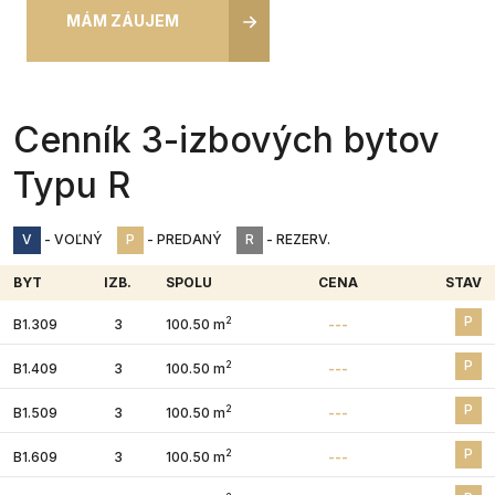
MÁM ZÁUJEM
Cenník 3-izbových bytov
Typu R
V
- VOĽNÝ
P
- PREDANÝ
R
- REZERV.
BYT
IZB.
SPOLU
CENA
STAV
P
2
B1.309
3
100.50 m
---
P
2
B1.409
3
100.50 m
---
P
2
B1.509
3
100.50 m
---
P
2
B1.609
3
100.50 m
---