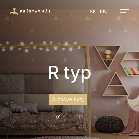
SK
EN
R typ
3 izbové byty
01
01