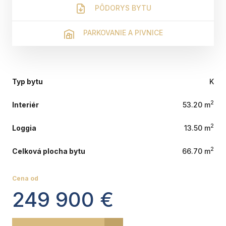
PÔDORYS BYTU
PARKOVANIE A PIVNICE
Typ bytu
K
2
Interiér
53.20 m
2
Loggia
13.50 m
2
Celková plocha bytu
66.70 m
Cena od
249 900 €