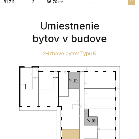
P
2
B1.711
2
66.70 m
---
Umiestnenie
bytov v budove
2-izbové bytov Typu K