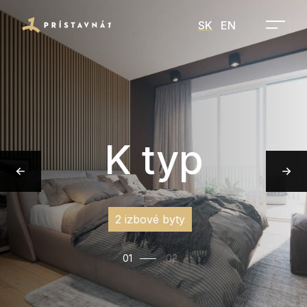
SK
EN
K typ
2 izbové byty
01
02