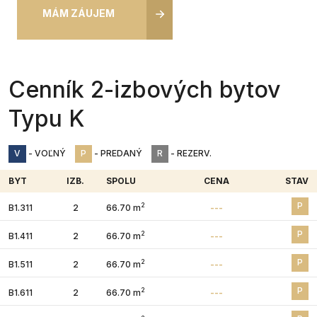
MÁM ZÁUJEM
Cenník 2-izbových bytov
Typu K
V
- VOĽNÝ
P
- PREDANÝ
R
- REZERV.
BYT
IZB.
SPOLU
CENA
STAV
P
2
B1.311
2
66.70 m
---
P
2
B1.411
2
66.70 m
---
P
2
B1.511
2
66.70 m
---
P
2
B1.611
2
66.70 m
---